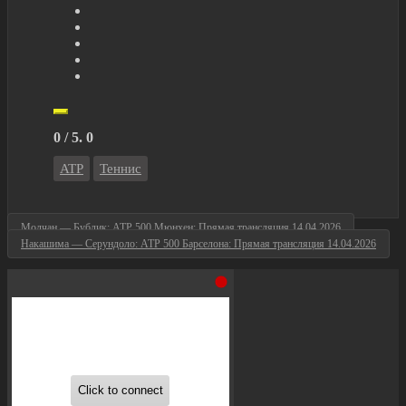
0
/ 5.
0
ATP
Теннис
Навигация
Молчан — Бублик: ATP 500 Мюнхен: Прямая трансляция 14.04.2026
Накашима — Серундоло: ATP 500 Барселона: Прямая трансляция 14.04.2026
по
записям