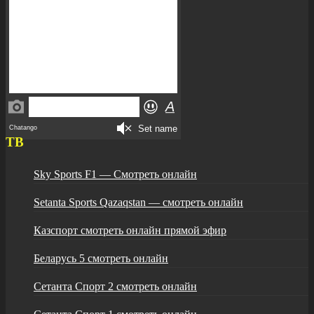
ТВ
Sky Sports F1 — Смотреть онлайн
Setanta Sports Qazaqstan — смотреть онлайн
Казспорт смотреть онлайн прямой эфир
Беларусь 5 смотреть онлайн
Сетанта Спорт 2 смотреть онлайн