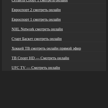
Сетанта Спорт 1 смотреть онлайн
Евроспорт 2 смотреть онлайн
Евроспорт 1 смотреть онлайн
NHL Network смотреть онлайн
Старт Баскет смотреть онлайн
Хоккей ТВ смотреть онлайн прямой эфир
ТВ Спорт HD — Смотреть онлайн
UFC TV — Смотреть онлайн