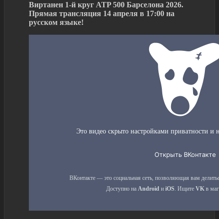
Виртанен 1-й круг ATP 500 Барселона 2026.
Прямая трансляция 14 апреля в 17:00 на
русском языке!