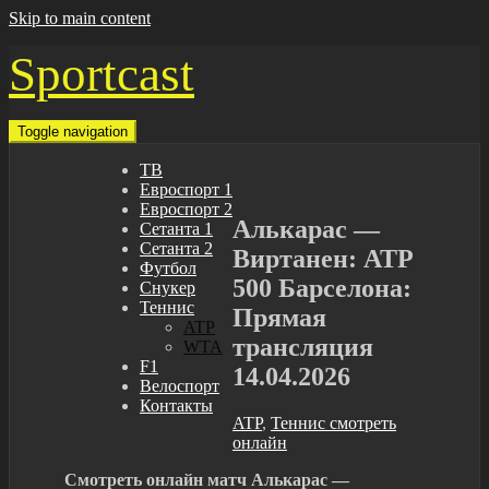
Skip to main content
Sportcast
Toggle navigation
ТВ
Евроспорт 1
Евроспорт 2
Алькарас —
Сетанта 1
Сетанта 2
Виртанен: ATP
Футбол
500 Барселона:
Снукер
Теннис
Прямая
ATP
трансляция
WTA
F1
14.04.2026
Велоспорт
Контакты
ATP
,
Теннис смотреть
онлайн
Смотреть онлайн матч Алькарас —