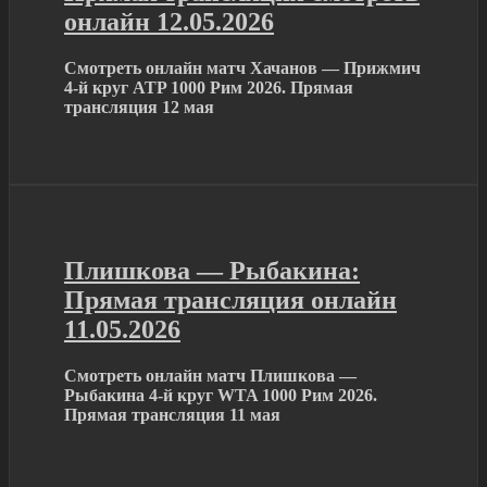
онлайн 12.05.2026
Смотреть онлайн матч Хачанов — Прижмич
4-й круг ATP 1000 Рим 2026. Прямая
трансляция 12 мая
Плишкова — Рыбакина:
Прямая трансляция онлайн
11.05.2026
Смотреть онлайн матч Плишкова —
Рыбакина 4-й круг WTA 1000 Рим 2026.
Прямая трансляция 11 мая