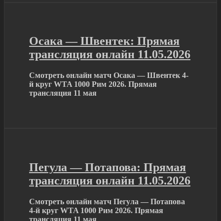
Осака — Швентек: Прямая
трансляция онлайн 11.05.2026
Смотреть онлайн матч Осака — Швентек 4-
й круг WTA 1000 Рим 2026. Прямая
трансляция 11 мая
Пегула — Потапова: Прямая
трансляция онлайн 11.05.2026
Смотреть онлайн матч Пегула — Потапова
4-й круг WTA 1000 Рим 2026. Прямая
трансляция 11 мая