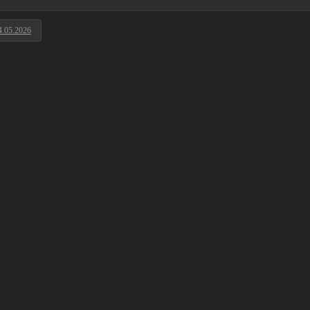
.05.2026