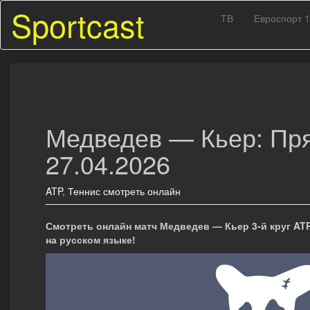
Skip
Sportcast
ТВ
Евроспорт 1
to
main
content
Медведев — Кьер: Пр
27.04.2026
ATP
,
Теннис смотреть онлайн
Смотреть онлайн матч Медведев — Кьер 3-й круг ATP
на русском языке!