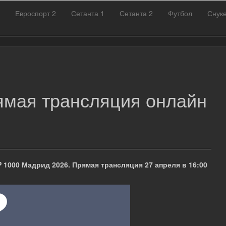
Евроспорт 2
Сетанта 1
Сетанта 2
Футбол
Снук
ямая трансляция онлайн
 1000 Мадрид 2026. Прямая трансляция 27 апреля в 16:00