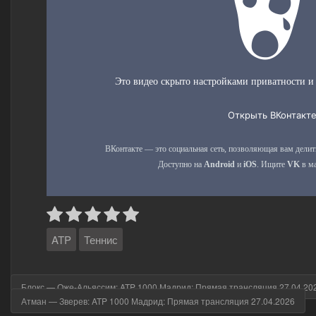
ATP
Теннис
Навигация
Блокс — Оже-Альяссим: ATP 1000 Мадрид: Прямая трансляция 27.04.20
Атман — Зверев: ATP 1000 Мадрид: Прямая трансляция 27.04.2026
по