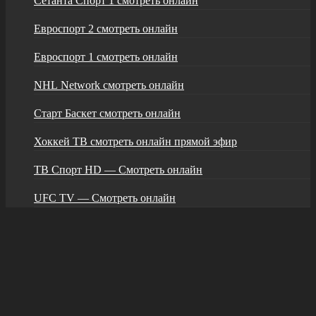
Сетанта Спорт 1 смотреть онлайн
Евроспорт 2 смотреть онлайн
Евроспорт 1 смотреть онлайн
NHL Network смотреть онлайн
Старт Баскет смотреть онлайн
Хоккей ТВ смотреть онлайн прямой эфир
ТВ Спорт HD — Смотреть онлайн
UFC TV — Смотреть онлайн