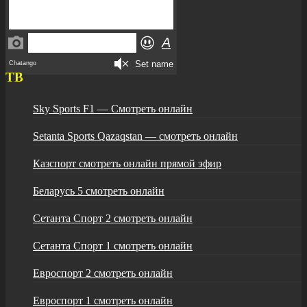
ТВ
Sky Sports F1 — Смотреть онлайн
Setanta Sports Qazaqstan — смотреть онлайн
Казспорт смотреть онлайн прямой эфир
Беларусь 5 смотреть онлайн
Сетанта Спорт 2 смотреть онлайн
Сетанта Спорт 1 смотреть онлайн
Евроспорт 2 смотреть онлайн
Евроспорт 1 смотреть онлайн