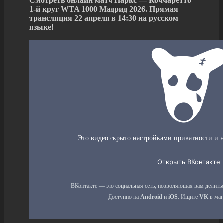
Смотреть онлайн матч Паркс — Коччаретто
1-й круг WTA 1000 Мадрид 2026. Прямая
трансляция 22 апреля в 14:30 на русском
языке!