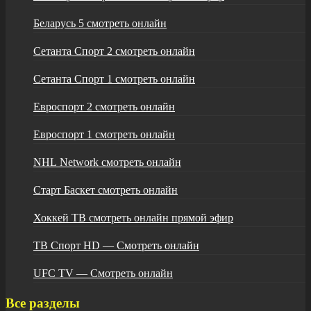
Беларусь 5 смотреть онлайн
Сетанта Спорт 2 смотреть онлайн
Сетанта Спорт 1 смотреть онлайн
Евроспорт 2 смотреть онлайн
Евроспорт 1 смотреть онлайн
NHL Network смотреть онлайн
Старт Баскет смотреть онлайн
Хоккей ТВ смотреть онлайн прямой эфир
ТВ Спорт HD — Смотреть онлайн
UFC TV — Смотреть онлайн
Все разделы