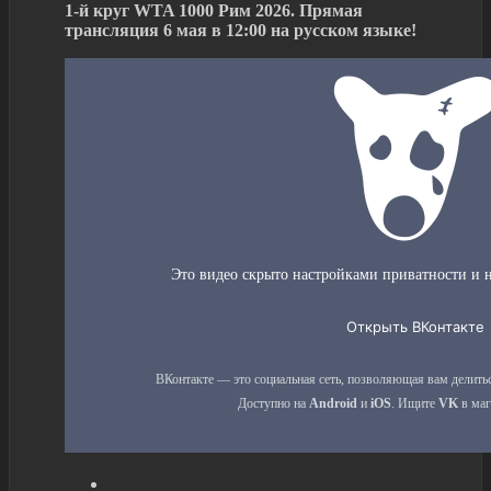
1-й круг WTA 1000 Рим 2026. Прямая
трансляция 6 мая в 12:00 на русском языке!