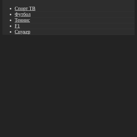
Спорт ТВ
Футбол
Теннис
F1
Снукер