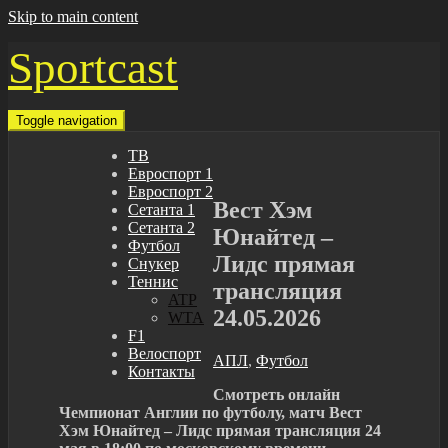
Skip to main content
Sportcast
Toggle navigation
ТВ
Евроспорт 1
Евроспорт 2
Вест Хэм
Сетанта 1
Сетанта 2
Юнайтед –
Футбол
Лидс прямая
Снукер
Теннис
трансляция
ATP
24.05.2026
WTA
F1
Велоспорт
АПЛ
,
Футбол
Контакты
Смотреть онлайн
Чемпионат Англии по футболу, матч Вест
Хэм Юнайтед – Лидс прямая трансляция 24