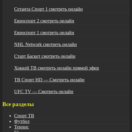
Сетанта Спорт 1 смотреть онлайн
Евроспорт 2 смотреть онлайн
Евроспорт 1 смотреть онлайн
NHL Network смотреть онлайн
Старт Баскет смотреть онлайн
Хоккей ТВ смотреть онлайн прямой эфир
ТВ Спорт HD — Смотреть онлайн
UFC TV — Смотреть онлайн
Все разделы
Спорт ТВ
Футбол
Теннис