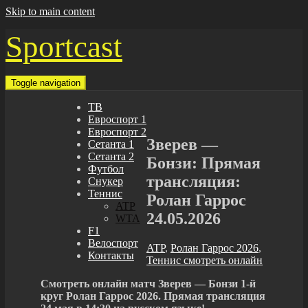
Skip to main content
Sportcast
Toggle navigation
ТВ
Евроспорт 1
Евроспорт 2
Зверев —
Сетанта 1
Сетанта 2
Бонзи: Прямая
Футбол
трансляция:
Снукер
Теннис
Ролан Гаррос
ATP
24.05.2026
WTA
F1
Велоспорт
ATP
,
Ролан Гаррос 2026
,
Контакты
Теннис смотреть онлайн
Смотреть онлайн матч Зверев — Бонзи 1-й
круг Ролан Гаррос 2026. Прямая трансляция