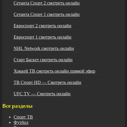
Сетанта Спорт 2 смотреть онлайн
Сетанта Спорт 1 смотреть онлайн
Евроспорт 2 смотреть онлайн
Евроспорт 1 смотреть онлайн
NHL Network смотреть онлайн
Старт Баскет смотреть онлайн
Хоккей ТВ смотреть онлайн прямой эфир
ТВ Спорт HD — Смотреть онлайн
UFC TV — Смотреть онлайн
Все разделы
Спорт ТВ
Футбол